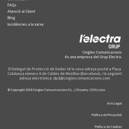
FAQs
Atenció al Client
Blog
Incidències a la xarxa
Cingles Comunicacions
és una empresa del Grup Electra.
El Delegat de Protecció de Dades té la seva adreça postal a Plaça
Catalunya número 6 de Caldes de Montbui (Barcelona), i la següent
adreça electrònica: dpd@cinglescomunicacions.com
© Copyright 2026 Cingles Comunicacions S.L. // Disseny:
250Grados
Avís Legal
Política de Privacitat
Política de Cookies